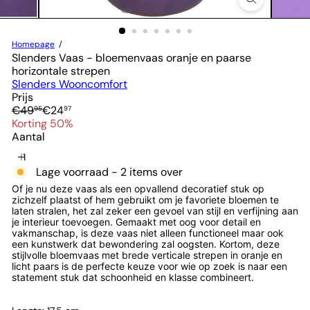
Homepage
Slenders Vaas - bloemenvaas oranje en paarse
horizontale strepen
Slenders Wooncomfort
Prijs
Normale
Verkoopprijs
€49
€24
95
97
prijs
Korting 50%
Aantal
Lage voorraad - 2 items over
Of je nu deze vaas als een opvallend decoratief stuk op
zichzelf plaatst of hem gebruikt om je favoriete bloemen te
laten stralen, het zal zeker een gevoel van stijl en verfijning aan
je interieur toevoegen. Gemaakt met oog voor detail en
vakmanschap, is deze vaas niet alleen functioneel maar ook
een kunstwerk dat bewondering zal oogsten. Kortom, deze
stijlvolle bloemvaas met brede verticale strepen in oranje en
licht paars is de perfecte keuze voor wie op zoek is naar een
statement stuk dat schoonheid en klasse combineert.