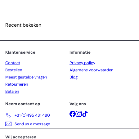
e
o
r
r
k
m
o
a
Recent bekeken
o
l
p
e
p
p
r
r
i
i
Klantenservice
Informatie
j
j
Contact
Privacy policy
s
s
Bestellen
Algemene voorwaarden
Meest gestelde vragen
Blog
Retourneren
Betalen
Neem contact op
Volg ons
Facebook
Instagram
TikTok
+31 (0)495 431 480
Send us a message
Wij accepteren