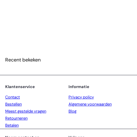
Slenders - LED-Kaarsen Blauw van echt Kaarsvet
set van 4 - H10
€29
50
Recent bekeken
Klantenservice
Informatie
Contact
Privacy policy
Bestellen
Algemene voorwaarden
Meest gestelde vragen
Blog
Retourneren
Betalen