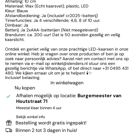
Afmeting: 10 cm
Materiaal: Wax (Echt kaarsvet), plastic, LED
Kleur: Blauw
Afstandbediening: Ja (inclusief cr2025-batterij)
Timerfuncties: Ja 4 verschillende; 4,6, 8 of 10 uur.
Dimbaar: Ja
Batterij: Ja 2xAAA-batterijen (Niet meegeleverd)
Branduren: ca. 200 uur! Dat is 50 avonden gezellig en veilig
kaarslicht.
Ontdek en geniet veilig van onze prachtige LED-kaarsen in onze
online winkel. Heb je vragen over onze producten of ben je op
zoek naar persoonlijk advies? Aarzel niet om contact met ons op
te nemen via e-mail op winkel@slenders.nl
stuur ons een
gezellig berichtje via WhatsApp, of bel direct naar +31 0495 431
480. We kijken ernaar uit om je te helpen! 🕯️✨
Inclusief belasting.
In winkelwagen
Nu kopen
Afhalen mogelijk op locatie:
Burgemeester van
Houtstraat 71
Meestal klaar binnen 4 uur
Bekijk winkel info
Bestelling wordt gratis ingepakt!
Binnen 2 tot 3 dagen in huis!