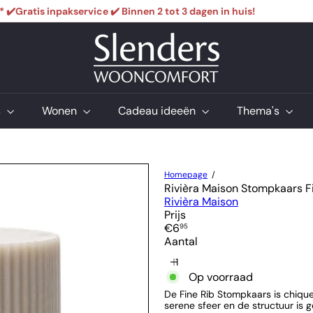
 ✔️Gratis inpakservice ✔️ Binnen 2 tot 3 dagen in huis!
 ✔️Gratis inpakservice ✔️ Binnen 2 tot 3 dagen in huis!
 ✔️Gratis inpakservice ✔️ Binnen 2 tot 3 dagen in huis!
Pause
S
l
e
n
d
e
s
Wonen
Cadeau ideeën
Thema's
r
s
W
o
o
Homepage
n
Rivièra Maison Stompkaars Fi
c
Rivièra Maison
o
Prijs
m
Normale
€6
95
f
prijs
Aantal
o
r
Op voorraad
t
De Fine Rib Stompkaars is chiqu
serene sfeer en de structuur is 