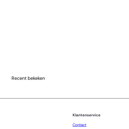
Rivièra Maison Stompkaars Fine Rib Pillar Flax 7x9 cm
€
Recent bekeken
Klantenservice
Contact