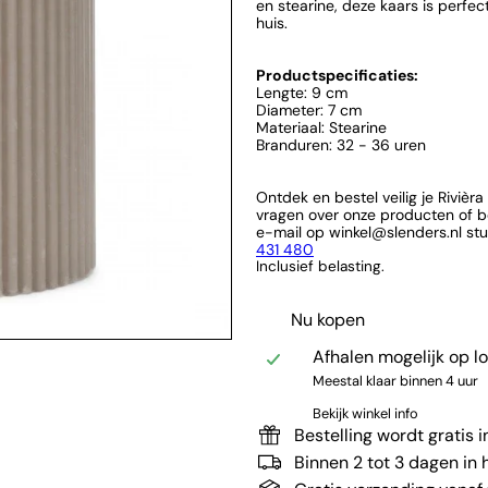
en stearine, deze kaars is perfe
huis.
Productspecificaties:
Lengte: 9 cm
Diameter: 7 cm
Materiaal: S
tearine
Branduren: 32 - 36 uren
Ontdek en bestel veilig je Riviè
vragen over onze producten of b
e-mail op winkel@slenders.nl stu
431 480
Inclusief belasting.
Nu kopen
Afhalen mogelijk op l
Meestal klaar binnen 4 uur
Bekijk winkel info
Bestelling wordt gratis 
Binnen 2 tot 3 dagen in h