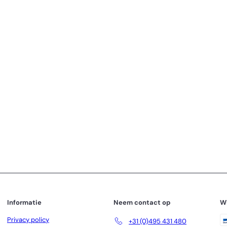
n
6
95
Informatie
Neem contact op
W
Privacy policy
+31 (0)495 431 480