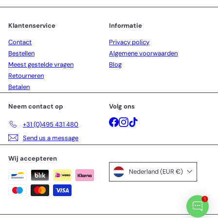
p
p
r
r
i
i
Klantenservice
Informatie
j
j
Contact
Privacy policy
s
s
Bestellen
Algemene voorwaarden
Meest gestelde vragen
Blog
Retourneren
Betalen
Neem contact op
Volg ons
Facebook
Instagram
TikTok
+31 (0)495 431 480
Send us a message
Wij accepteren
Nederland (EUR €)
1