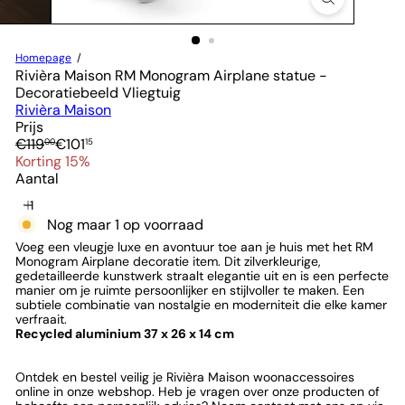
Homepage
Rivièra Maison RM Monogram Airplane statue -
Decoratiebeeld Vliegtuig
Rivièra Maison
Prijs
Normale
Verkoopprijs
€119
€101
00
15
prijs
Korting 15%
Aantal
Nog maar 1 op voorraad
Voeg een vleugje luxe en avontuur toe aan je huis met het RM
Monogram Airplane decoratie item. Dit zilverkleurige,
gedetailleerde kunstwerk straalt elegantie uit en is een perfecte
manier om je ruimte persoonlijker en stijlvoller te maken. Een
subtiele combinatie van nostalgie en moderniteit die elke kamer
verfraait.
Recycled aluminium 37 x 26 x 14 cm
Ontdek en bestel veilig je Rivièra Maison woonaccessoires
online in onze webshop. Heb je vragen over onze producten of