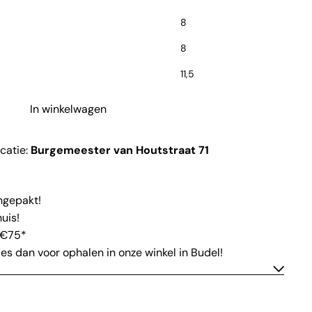
8
8
11,5
In winkelwagen
ocatie:
Burgemeester van Houtstraat 71
ingepakt!
uis!
 €75*
ies dan voor ophalen in onze winkel in Budel!