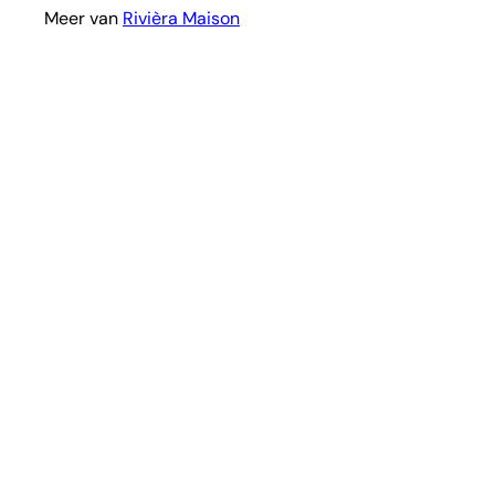
Meer van
Rivièra Maison
I
l
l
i
i
l
l