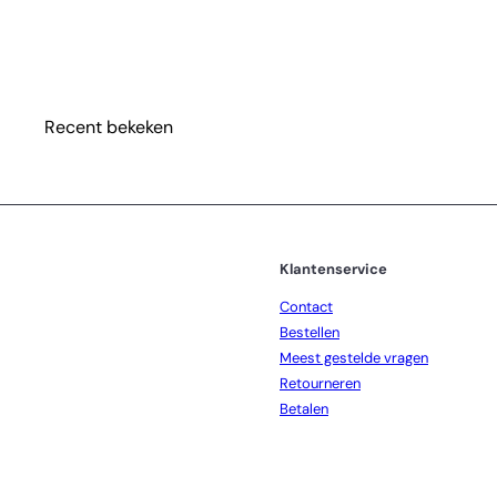
Rivièra Maison RM Double Wall Monogram Glass L
€11
95
Recent bekeken
Klantenservice
Contact
Bestellen
Meest gestelde vragen
Retourneren
Betalen