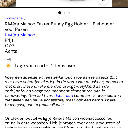
Homepage
Rivièra Maison Easter Bunny Egg Holder - Eiehouder
voor Pasen
Rivièra Maison
Prijs
Normale
€7
95
prijs
Aantal
Lage voorraad - 7 items over
Voeg een speelse en feestelijke touch toe aan je paasontbijt
met onze schattige eierdop in de vorm van paashaas, compleet
met oren. Deze unieke eierdop brengt vrolijkheid aan de
ontbijttafel en voegt een charmant element toe aan je
paasviering. Gemaakt van
duurzaam
keramiek, is deze eierdop
niet alleen een leuke accessoire, maar ook een herbruikbare
toevoeging aan je paascollectie.
Ontdek en bestel veilig je Rivièra Maison woonaccessoires
online in onze webshop. Heb je vragen over onze producten of
behoefte aan persoonlijk advies? Neem contact met ons op via