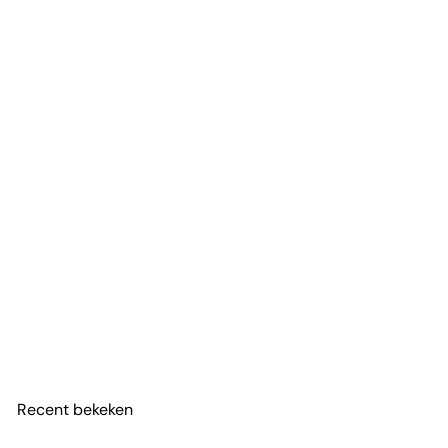
Rivièra Maison Easter Bunny Egg Holder - Eiehouder
voor Pasen
€7
95
Recent bekeken