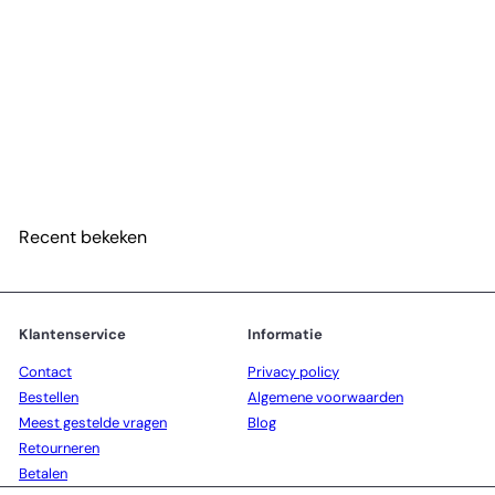
NIEUW
Millefiori Textielspray Acqua Marina 100 ml -
Italiaanse parfum voor textiel
€10
95
Recent bekeken
Klantenservice
Informatie
Contact
Privacy policy
Bestellen
Algemene voorwaarden
Meest gestelde vragen
Blog
Retourneren
Betalen