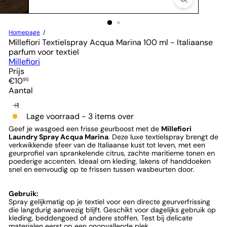
Homepage
Millefiori Textielspray Acqua Marina 100 ml - Italiaanse
parfum voor textiel
Millefiori
Prijs
Normale
€10
95
prijs
Aantal
Lage voorraad - 3 items over
Geef je wasgoed een frisse geurboost met de
Millefiori
Laundry Spray Acqua Marina
. Deze luxe textielspray brengt de
verkwikkende sfeer van de Italiaanse kust tot leven, met een
geurprofiel van sprankelende citrus, zachte maritieme tonen en
poederige accenten. Ideaal om kleding, lakens of handdoeken
snel en eenvoudig op te frissen tussen wasbeurten door.
Gebruik:
Spray gelijkmatig op je textiel voor een directe geurverfrissing
die langdurig aanwezig blijft. Geschikt voor dagelijks gebruik op
kleding, beddengoed of andere stoffen. Test bij delicate
materialen eerst op een onopvallende plek.