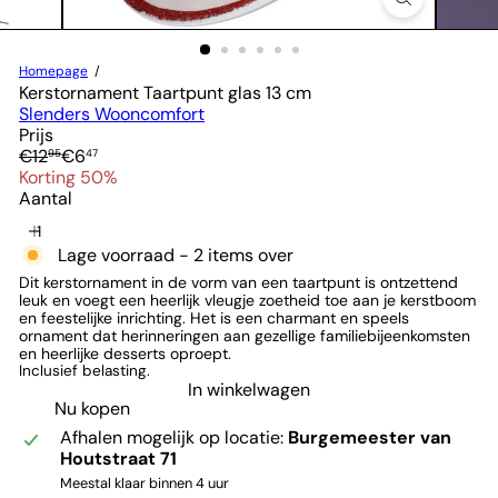
Homepage
Kerstornament Taartpunt glas 13 cm
Slenders Wooncomfort
Prijs
Normale
Verkoopprijs
€12
€6
95
47
prijs
Korting 50%
Aantal
Lage voorraad - 2 items over
Dit kerstornament in de vorm van een taartpunt is ontzettend
leuk en voegt een heerlijk vleugje zoetheid toe aan je kerstboom
en feestelijke inrichting. Het is een charmant en speels
ornament dat herinneringen aan gezellige familiebijeenkomsten
en heerlijke desserts oproept.
Inclusief belasting.
In winkelwagen
Nu kopen
Afhalen mogelijk op locatie:
Burgemeester van
Houtstraat 71
Meestal klaar binnen 4 uur