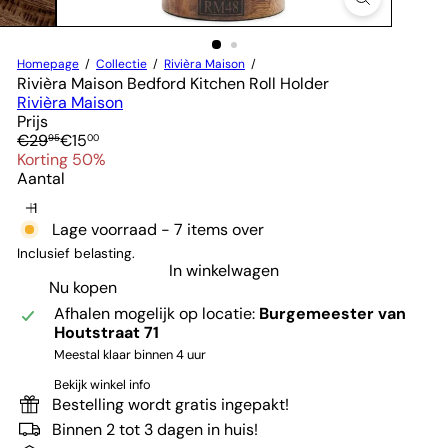
Homepage
Collectie
Rivièra Maison
Rivièra Maison Bedford Kitchen Roll Holder
Rivièra Maison
Prijs
Normale
Verkoopprijs
€29
€15
95
00
prijs
Korting 50%
Aantal
Lage voorraad - 7 items over
Inclusief belasting.
In winkelwagen
Nu kopen
Afhalen mogelijk op locatie:
Burgemeester van
Houtstraat 71
Meestal klaar binnen 4 uur
Bekijk winkel info
Bestelling wordt gratis ingepakt!
Binnen 2 tot 3 dagen in huis!