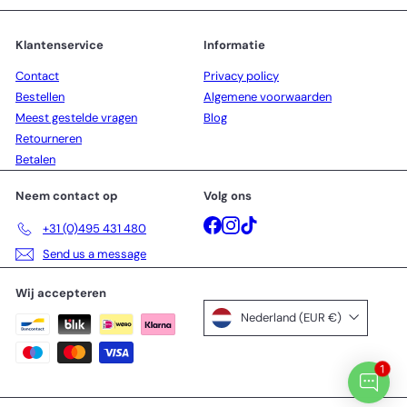
i
j
j
s
s
Klantenservice
Informatie
Contact
Privacy policy
Bestellen
Algemene voorwaarden
Meest gestelde vragen
Blog
Retourneren
Betalen
Neem contact op
Volg ons
Facebook
Instagram
TikTok
+31 (0)495 431 480
Send us a message
Wij accepteren
Nederland (EUR €)
1