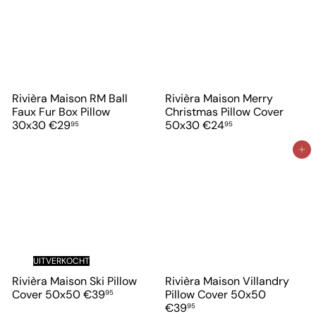
p
e
p
e
p
p
p
p
r
r
r
r
i
i
i
i
j
j
j
j
s
s
s
s
Rivièra Maison RM Ball
Rivièra Maison Merry
Faux Fur Box Pillow
Christmas Pillow Cover
30x30
€29
50x30
€24
95
95
In winkelwagen
UITVERKOCHT
Rivièra Maison Ski Pillow
Rivièra Maison Villandry
Cover 50x50
€39
Pillow Cover 50x50
95
€39
95