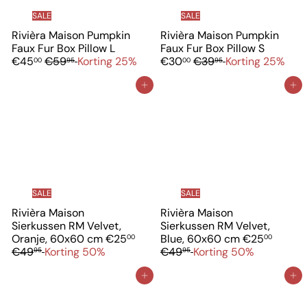
SALE
SALE
Rivièra Maison Pumpkin
Rivièra Maison Pumpkin
V
V
Faux Fur Box Pillow L
Faux Fur Box Pillow S
N
e
N
e
€45
€59
Korting 25%
€30
€39
Korting 25%
00
95
00
95
o
r
o
r
r
k
r
k
In winkelwagen
In winkelwagen
m
o
m
o
a
o
a
o
l
p
l
p
e
p
e
p
p
r
p
r
r
i
r
i
i
j
i
j
j
s
j
s
SALE
SALE
s
s
Rivièra Maison
Rivièra Maison
Sierkussen RM Velvet,
Sierkussen RM Velvet,
V
N
V
N
Oranje, 60x60 cm
€25
Blue, 60x60 cm
€25
00
00
e
o
e
o
€49
Korting 50%
€49
Korting 50%
95
95
r
r
r
r
k
m
k
m
In winkelwagen
In winkelwagen
o
a
o
a
o
l
o
l