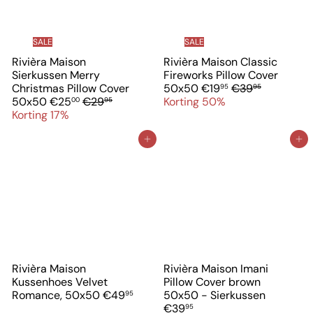
SALE
SALE
Rivièra Maison
Rivièra Maison Classic
Sierkussen Merry
Fireworks Pillow Cover
V
N
Christmas Pillow Cover
50x50
€19
€39
95
95
V
N
e
o
50x50
€25
€29
Korting 50%
00
95
e
o
r
r
Korting 17%
r
r
k
m
k
m
o
a
In winkelwagen
In winkelwagen
o
a
o
l
o
l
p
e
p
e
p
p
p
p
r
r
r
r
i
i
i
i
j
j
j
j
s
s
s
s
Rivièra Maison
Rivièra Maison Imani
Kussenhoes Velvet
Pillow Cover brown
Romance, 50x50
€49
50x50 - Sierkussen
95
€39
95