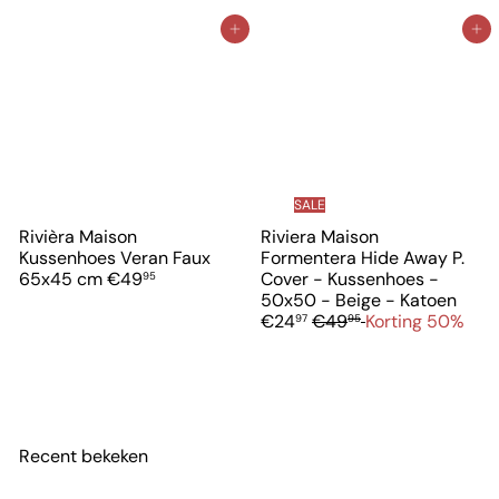
In winkelwagen
In winkelwagen
SALE
Rivièra Maison
Riviera Maison
Kussenhoes Veran Faux
Formentera Hide Away P.
65x45 cm
€49
Cover - Kussenhoes -
95
V
50x50 - Beige - Katoen
N
e
€24
€49
Korting 50%
97
95
o
r
r
k
m
o
a
o
l
p
e
p
Recent bekeken
p
r
r
i