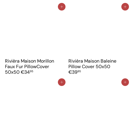
In winkelwagen
In winkelwagen
Rivièra Maison Morillon
Rivièra Maison Baleine
Faux Fur PillowCover
Pillow Cover 50x50
50x50
€34
€39
95
95
In winkelwagen
In winkelwagen