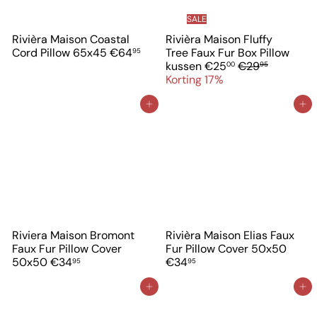
SALE
Rivièra Maison Coastal
Rivièra Maison Fluffy
Cord Pillow 65x45
€64
Tree Faux Fur Box Pillow
95
V
N
kussen
€25
€29
00
95
e
o
Korting 17%
r
r
k
m
In winkelwagen
In winkelwagen
o
a
o
l
p
e
p
p
r
r
i
i
j
j
s
s
Riviera Maison Bromont
Rivièra Maison Elias Faux
Faux Fur Pillow Cover
Fur Pillow Cover 50x50
50x50
€34
€34
95
95
In winkelwagen
In winkelwagen