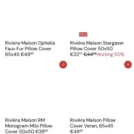
SALE
Riviera Maison Ophelia
Rivièra Maison Stargazer
V
Faux Fur Pillow Cover
Pillow Cover 50x50
N
e
65x45
€49
€22
€44
Korting 50%
95
47
95
o
r
r
k
In winkelwagen
In winkelwagen
m
o
a
o
l
p
e
p
p
r
r
i
i
j
j
s
s
Rivièra Maison RM
Rivièra Maison Pillow
Monogram Milo Pillow
Cover Veran, 65x45
Cover 50x50
€39
€49
95
95